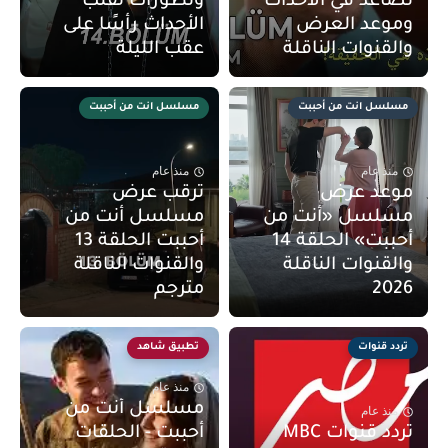
تصاعد في الأحداث
وتطورات تقلب
وموعد العرض
الأحداث رأسًا على
والقنوات الناقلة
عقب الليلة
مسلسل انت من أحببت
مسلسل انت من أحببت
منذ عام
منذ عام
موعد عرض
ترقب عرض
مسلسل «أنت من
مسلسل أنت من
أحببت» الحلقة 14
أحببت الحلقة 13
والقنوات الناقلة
والقنوات الناقلة
2026
مترجم
تردد قنوات
تطبيق شاهد
منذ عام
مسلسل أنت من
منذ عام
تردد قنوات MBC
أحببت - الحلقات