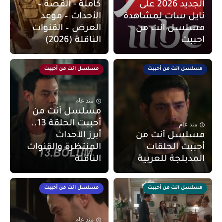
الجديد 2026 على
كاملة - القصة –
نايل سات لمشاهدة
الأحداث – موعد
مسلسل انت من
العرض – القنوات
احببت
الناقلة (2026)
مسلسل انت من أحببت
مسلسل انت من أحببت
منذ عام
مسلسل أنت من
أحببت الحلقة 13..
منذ عام
مسلسل أنت من
أبرز الأحداث
أحببت الحلقات
المنتظرة والقنوات
المدبلجة للعربية
الناقلة
مسلسل انت من أحببت
مسلسل انت من أحببت
منذ عام