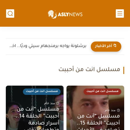
برشلونة يواجه برمنجهام سيتي وديًا.. اختبار جديد لهانز فليك قبل...
📁 آخر الأخبار
مسلسل انت من أحببت
مسلسل انت من أحببت
مسلسل انت من أحببت
منذ عام
مسلسل “أنت من
منذ عام
مسلسل “أنت من
أحببت” الحلقة 14..
أحببت” الحلقة 15..
أسرار صادمة