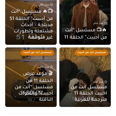
منذ عام
📺🔥 مسلسل “أنت
من أحببت” الحلقة 51
منذ عام
مدبلجة – أحداث
🔥📺 مسلسل “أنت
مشتعلة وتطورات
من أحببت” الحلقة 11
غير متوقعة
مسلسل انت من أحببت
مسلسل انت من أحببت
منذ عام
🎬 موعد عرض
الحلقة 11 من
منذ عام
مسلسل انت من
مسلسل “أنت من
احببت الحلقة 11
أحببت” والقنوات
مترجمة للعربية
الناقلة