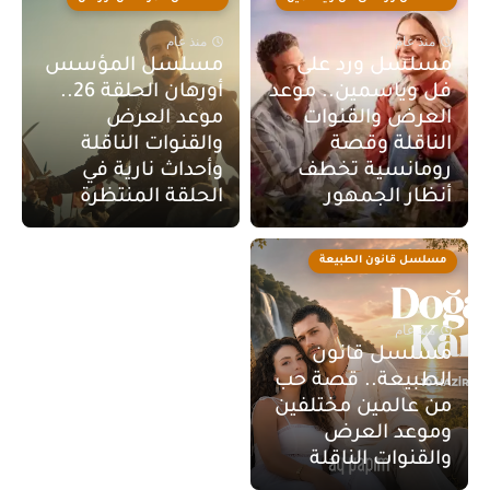
منذ عام
منذ عام
مسلسل ورد على
مسلسل المؤسس
فل وياسمين.. موعد
أورهان الحلقة 26..
العرض والقنوات
موعد العرض
الناقلة وقصة
والقنوات الناقلة
رومانسية تخطف
وأحداث نارية في
أنظار الجمهور
الحلقة المنتظرة
مسلسل قانون الطبيعة
منذ عام
مسلسل قانون
الطبيعة.. قصة حب
من عالمين مختلفين
وموعد العرض
والقنوات الناقلة