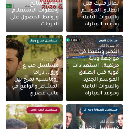
لهانز فليك قبل
إعلان النتائج
انطلاق الموسم
وخطوات الاستعلام
والقنوات الناقلة
وروابط الحصول على
وموعد المباراة
الدرجات
مباريات اليوم
مسلسل حب ع ورق
منذ 16 أيام
النصر وبنفيكا في
مواجهة ودية
منذ 1 أيام
مرتقبة.. استعدادات
مسلسل حب ع
قوية قبل انطلاق
ورق.. دراما
الموسم الجديد
رومانسية تمزج بين
والقنوات الناقلة
المشاعر والواقع في
وموعد المباراة
قالب عصري
مسلسل للعدالة وجه آخر
مسلسل تحت السن
منذ 26 أيام
مسلسل للعدالة