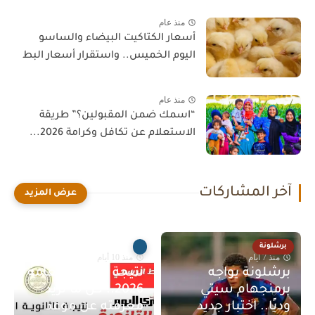
منذ عام
أسعار الكتاكيت البيضاء والساسو
اليوم الخميس.. واستقرار أسعار البط
منذ عام
“اسمك ضمن المقبولين؟” طريقة
الاستعلام عن تكافل وكرامة 2026...
آخر المشاركات
برشلونة
منذ 7 أيام
منذ 10 أيام
برشلونة يواجه
نتيجة الثانوية العامة
برمنجهام سيتي
2026.. كل ما تريد
وديًا.. اختبار جديد
معرفته عن موعد