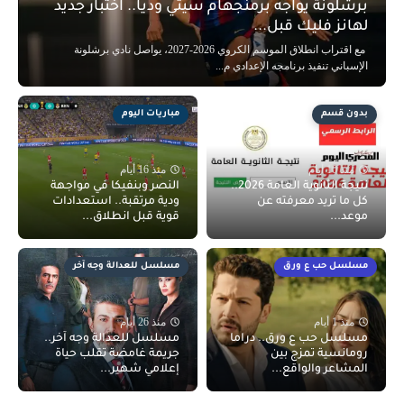
برشلونة يواجه برمنجهام سيتي وديًا.. اختبار جديد
لهانز فليك قبل...
مع اقتراب انطلاق الموسم الكروي 2026-2027، يواصل نادي برشلونة
الإسباني تنفيذ برنامجه الإعدادي م...
بدون قسم
مباريات اليوم
منذ 10 أيام
منذ 16 أيام
نتيجة الثانوية العامة 2026..
النصر وبنفيكا في مواجهة
كل ما تريد معرفته عن
ودية مرتقبة.. استعدادات
موعد...
قوية قبل انطلاق...
مسلسل حب ع ورق
مسلسل للعدالة وجه آخر
منذ 1 أيام
منذ 26 أيام
مسلسل حب ع ورق.. دراما
مسلسل للعدالة وجه آخر..
رومانسية تمزج بين
جريمة غامضة تقلب حياة
المشاعر والواقع...
إعلامي شهير...