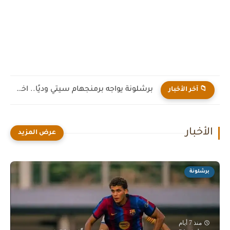
برشلونة يواجه برمنجهام سيتي وديًا.. اختبار جديد لهانز فليك قبل...
📁 آخر الأخبار
الأخبار
برشلونة
منذ 7 أيام