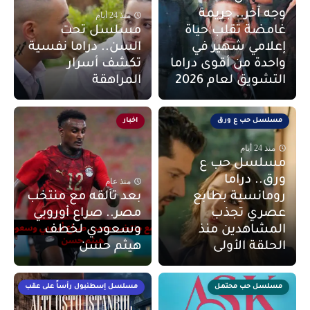
وجه آخر.. جريمة
منذ 24 أيام
غامضة تقلب حياة
مسلسل تحت
إعلامي شهير في
السن.. دراما نفسية
واحدة من أقوى دراما
تكشف أسرار
التشويق لعام 2026
المراهقة
مسلسل حب ع ورق
اخبار
منذ 24 أيام
مسلسل حب ع
ورق.. دراما
منذ عام
رومانسية بطابع
بعد تألقه مع منتخب
عصري تجذب
مصر.. صراع أوروبي
المشاهدين منذ
وسعودي لخطف
الحلقة الأولى
هيثم حسن
مسلسل حب محتمل
مسلسل إسطنبول رأساً على عقب