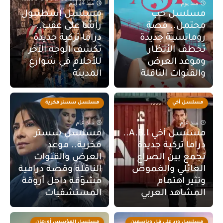
منذ يوم
منذ 24 أيام
مسلسل حب
مسلسل إسطنبول
محتمل.. قصة
رأسًا على عقب..
رومانسية جديدة
دراما تركية جديدة
تخطف الأنظار
تكشف الوجه الآخر
وموعد العرض
للأحلام في شوارع
والقنوات الناقلة
المدينة
مسلسل أخي
مسلسل سستر فخرية
منذ عام
منذ عام
مسلسل أخي A.B.I..
مسلسل سستر
دراما تركية جديدة
فخرية.. موعد
تجمع بين الصراع
العرض والقنوات
العائلي والغموض
الناقلة وقصة درامية
وتثير اهتمام
مشوّقة داخل أروقة
المشاهد العربي
المستشفيات
مسلسل ورد على فل وياسمين
مسلسل المؤسس أورهان