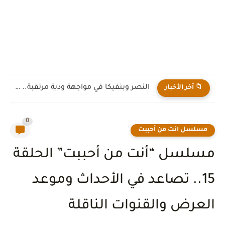
مسلسل حب ع ورق.. دراما رومانسية تمزج بين المشاعر والواقع...
📁 آخر الأخبار
0
مسلسل انت من أحببت
مسلسل “أنت من أحببت” الحلقة
15.. تصاعد في الأحداث وموعد
العرض والقنوات الناقلة