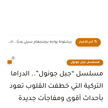
برشلونة يواجه برمنجهام سيتي وديًا.. اختبار جديد لهانز فليك قبل...
📁 آخر الأخبار
0
مسلسل جبل جونول
مسلسل “جبل جونول”.. الدراما
التركية التي خطفت القلوب تعود
بأحداث أقوى ومفاجآت جديدة