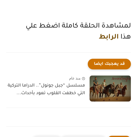
لمشاهدة الحلقة كاملة اضغط علي
هذا
الرابط
قد يعجبك ايضا
منذ عام
مسلسل “جبل جونول”.. الدراما التركية
التي خطفت القلوب تعود بأحداث...