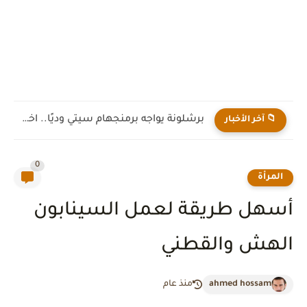
برشلونة يواجه برمنجهام سيتي وديًا.. اختبار جديد لهانز فليك قبل...
📁 آخر الأخبار
0
المرأة
أسهل طريقة لعمل السينابون
الهش والقطني
ahmed hossam
منذ عام