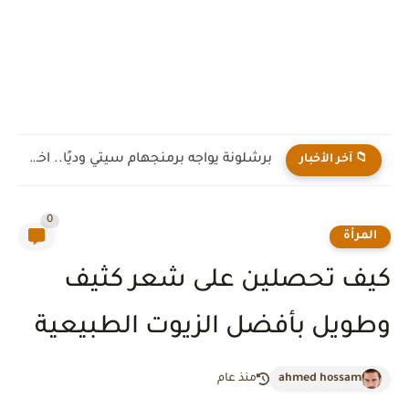
برشلونة يواجه برمنجهام سيتي وديًا.. اختبار جديد لهانز فليك قبل...
📁 آخر الأخبار
0
المرأة
كيف تحصلين على شعر كثيف
وطويل بأفضل الزيوت الطبيعية
ahmed hossam
منذ عام