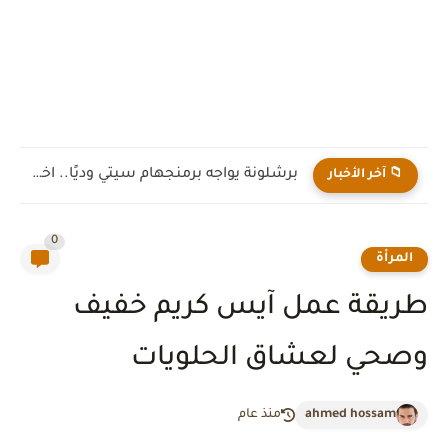
برشلونة يواجه برمنجهام سيتي وديًا.. اختبار جديد لهانز فليك قبل...
📁 آخر الأخبار
0
المرأة
طريقة عمل آيس كريم خفيف
وصحي لعشاق الحلويات
ahmed hossam
منذ عام