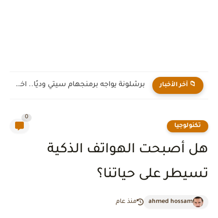
برشلونة يواجه برمنجهام سيتي وديًا.. اختبار جديد لهانز فليك قبل...
📁 آخر الأخبار
0
تكنولوجيا
هل أصبحت الهواتف الذكية
تسيطر على حياتنا؟
ahmed hossam
منذ عام