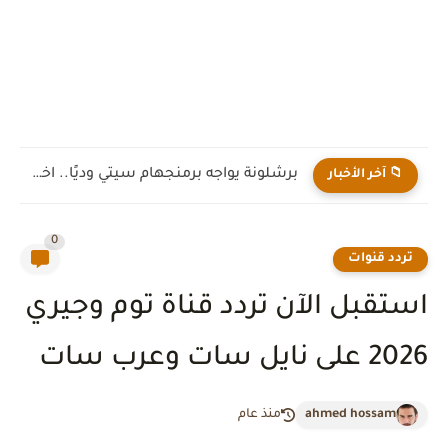
برشلونة يواجه برمنجهام سيتي وديًا.. اختبار جديد لهانز فليك قبل...
📁 آخر الأخبار
0
تردد قنوات
استقبل الآن تردد قناة توم وجيري
2026 على نايل سات وعرب سات
ahmed hossam
منذ عام