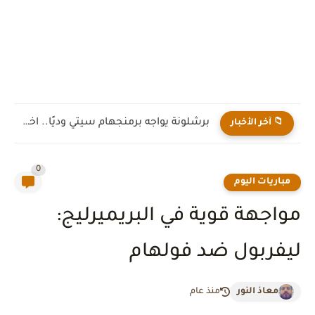
برشلونة يواجه برمنجهام سيتي وديًا.. اختبار جديد لهانز فليك قبل...
📁 آخر الأخبار
0
مباريات اليوم
مواجهة قوية في البريميرليج:
ليفربول ضد فولهام
معاذ النور
منذ عام