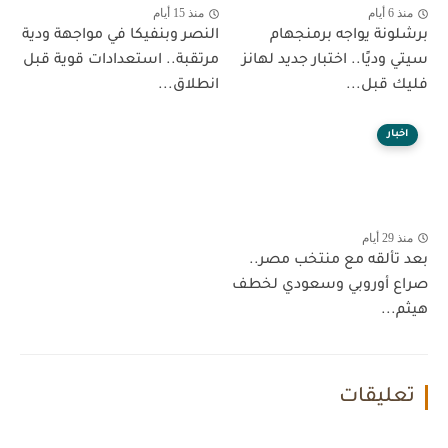
منذ 6 أيام
منذ 15 أيام
برشلونة يواجه برمنجهام
النصر وبنفيكا في مواجهة ودية
سيتي وديًا.. اختبار جديد لهانز
مرتقبة.. استعدادات قوية قبل
فليك قبل...
انطلاق...
اخبار
منذ 29 أيام
بعد تألقه مع منتخب مصر..
صراع أوروبي وسعودي لخطف
هيثم...
تعليقات