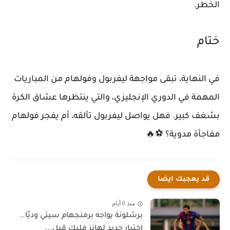
الخطر.
ختام
في النهاية، تبقى مواجهة ليفربول وفولهام من المباريات
المهمة في الدوري الإنجليزي، والتي ينتظرها عشاق الكرة
بشغف كبير. فهل يواصل ليفربول تألقه، أم يفجر فولهام
مفاجأة مدوية؟ ⚽🔥
قد يعجبك ايضا
منذ 6 أيام
برشلونة يواجه برمنجهام سيتي وديًا..
اختبار جديد لهانز فليك قبل...