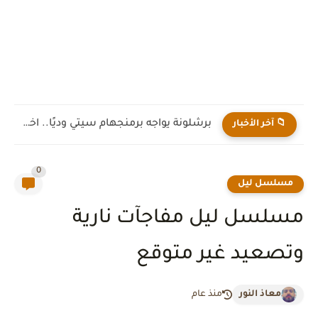
برشلونة يواجه برمنجهام سيتي وديًا.. اختبار جديد لهانز فليك قبل...
📁 آخر الأخبار
0
مسلسل ليل
مسلسل ليل مفاجآت نارية
وتصعيد غير متوقع
معاذ النور
منذ عام