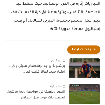
المباريات إثارة في الكرة الإسبانية، حيث تختلط فيه
العاطفة بالتنافس، ويترقبه عشاق كرة القدم بشغف
كبير. فهل يحسم برشلونة الديربي لصالحه، أم يفجر
إسبانيول مفاجأة مدوية؟ ⚽🔥
قد يعجبك ايضا
منذ 7 أيام
برشلونة يواجه برمنجهام سيتي وديًا..
اختبار جديد لهانز فليك قبل...
منذ 17 أيام
النصر وبنفيكا في مواجهة ودية مرتقبة..
استعدادات قوية قبل انطلاق...