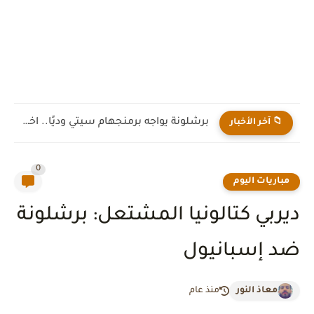
برشلونة يواجه برمنجهام سيتي وديًا.. اختبار جديد لهانز فليك قبل...
📁 آخر الأخبار
0
مباريات اليوم
ديربي كتالونيا المشتعل: برشلونة
ضد إسبانيول
معاذ النور
منذ عام