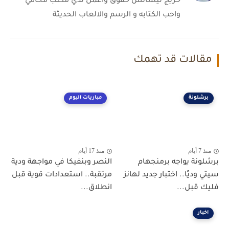
خريج ليسانس حقوق واعمل لدي مكتب محامي
واحب الكتابه و الرسم والالعاب الحديثة
مقالات قد تهمك
برشلونة
مباريات اليوم
منذ 7 أيام
منذ 17 أيام
برشلونة يواجه برمنجهام
النصر وبنفيكا في مواجهة ودية
سيتي وديًا.. اختبار جديد لهانز
مرتقبة.. استعدادات قوية قبل
فليك قبل...
انطلاق...
اخبار