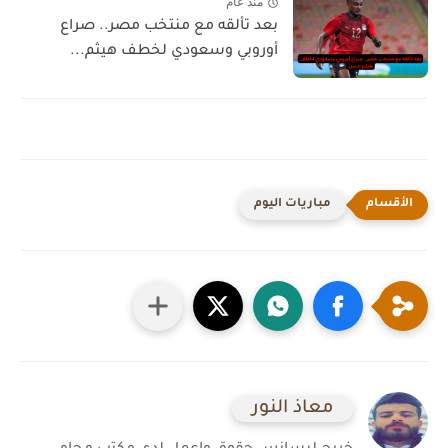
منذ عام
بعد تألقه مع منتخب مصر.. صراع
أوروبي وسعودي لخطف هيثم...
مباريات اليوم
معاذ النور