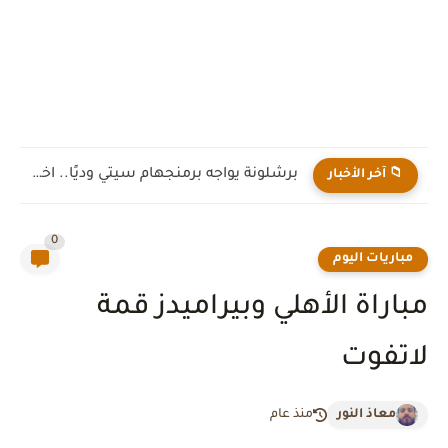
برشلونة يواجه برمنجهام سيتي وديًا.. اختبار جديد لهانز فليك قبل...
📁 آخر الأخبار
0
مباريات اليوم
مباراة الأهلي وبيراميدز قمة
لاتفوت
معاذ النور
منذ عام