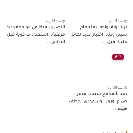
منذ 5 أيام
منذ 14 أيام
برشلونة يواجه برمنجهام
النصر وبنفيكا في مواجهة ودية
سيتي وديًا.. اختبار جديد لهانز
مرتقبة.. استعدادات قوية قبل
فليك قبل...
انطلاق...
اخبار
منذ 29 أيام
بعد تألقه مع منتخب مصر..
صراع أوروبي وسعودي لخطف
هيثم...