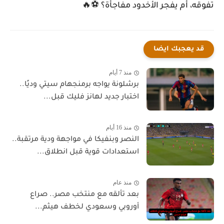
تفوقه، أم يفجر الأخدود مفاجأة؟ ⚽🔥
قد يعجبك ايضا
منذ 7 أيام
برشلونة يواجه برمنجهام سيتي وديًا..
اختبار جديد لهانز فليك قبل...
منذ 16 أيام
النصر وبنفيكا في مواجهة ودية مرتقبة..
استعدادات قوية قبل انطلاق...
منذ عام
بعد تألقه مع منتخب مصر.. صراع
أوروبي وسعودي لخطف هيثم...