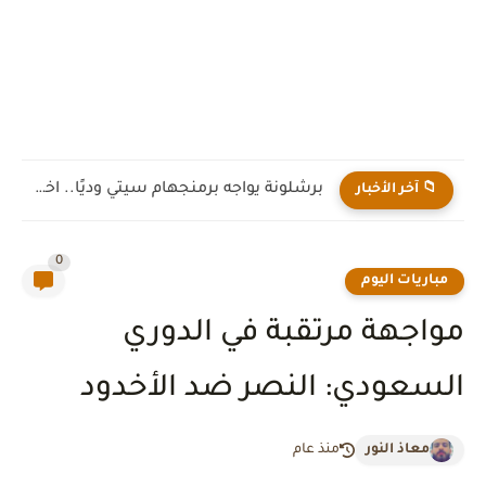
برشلونة يواجه برمنجهام سيتي وديًا.. اختبار جديد لهانز فليك قبل...
📁 آخر الأخبار
0
مباريات اليوم
مواجهة مرتقبة في الدوري
السعودي: النصر ضد الأخدود
معاذ النور
منذ عام