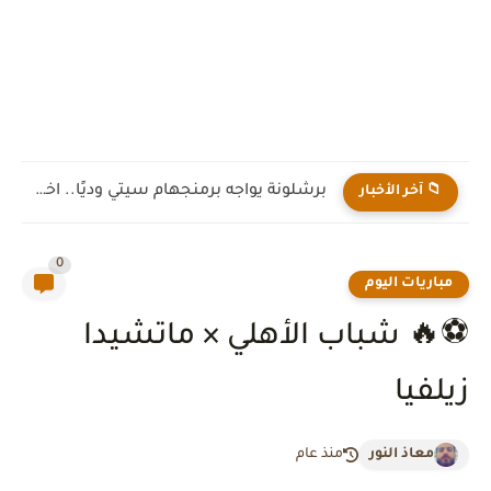
برشلونة يواجه برمنجهام سيتي وديًا.. اختبار جديد لهانز فليك قبل...
📁 آخر الأخبار
0
مباريات اليوم
⚽🔥 شباب الأهلي × ماتشيدا
زيلفيا
معاذ النور
منذ عام