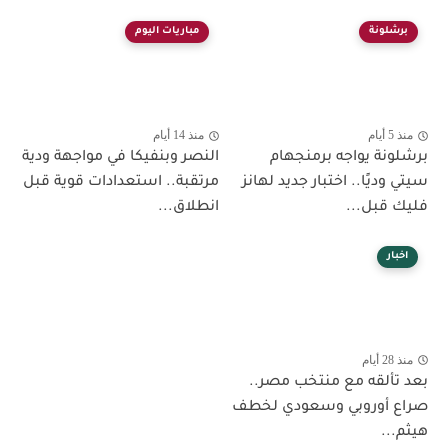
برشلونة
مباريات اليوم
منذ 5 أيام
منذ 14 أيام
برشلونة يواجه برمنجهام
النصر وبنفيكا في مواجهة ودية
سيتي وديًا.. اختبار جديد لهانز
مرتقبة.. استعدادات قوية قبل
فليك قبل...
انطلاق...
اخبار
منذ 28 أيام
بعد تألقه مع منتخب مصر..
صراع أوروبي وسعودي لخطف
هيثم...