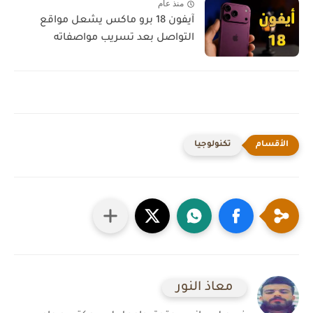
منذ عام
آيفون 18 برو ماكس يشعل مواقع
التواصل بعد تسريب مواصفاته
تكنولوجيا
معاذ النور