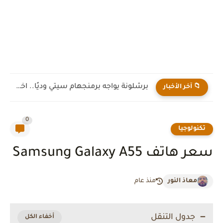
برشلونة يواجه برمنجهام سيتي وديًا.. اختبار جديد لهانز فليك قبل...
📁 آخر الأخبار
0
تكنولوجيا
سعر هاتف Samsung Galaxy A55
معاذ النور
منذ عام
جدول التنقل