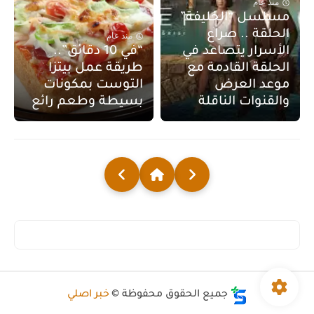
منذ عام
مسلسل “الخليفة”
الحلقة .. صراع
منذ عام
الأسرار يتصاعد في
“في 10 دقائق”..
الحلقة القادمة مع
طريقة عمل بيتزا
موعد العرض
التوست بمكونات
والقنوات الناقلة
بسيطة وطعم رائع
جميع الحقوق محفوظة ©
خبر اصلي