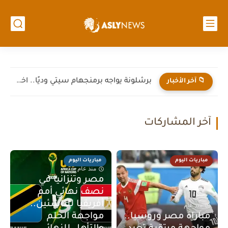
برشلونة يواجه برمنجهام سيتي وديًا.. اختبار جديد لهانز فليك قبل...
📁 آخر الأخبار
آخر المشاركات
مباريات اليوم
مباريات اليوم
منذ عام
مصر وتنزانيا في
نصف نهائي أمم
أفريقيا للناشئين..
منذ عام
مباراة مصر وروسيا..
مواجهة الحلم