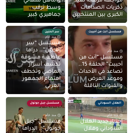
مواجهة مرتقبة تعيد
والتأهل للنهائي
ذكريات الصدامات
وسط ترقب
الكبرى بين المنتخبين
جماهيري كبير
مسلسل انت من أحببت
سر الحنين
منذ عام
مسلسل “سر
الحنين”.. دراما
منذ عام
مسلسل “أنت من
عاطفية مشوقة
أحببت” الحلقة 15..
تكشف أسرار
تصاعد في الأحداث
الماضي وتخطف
وموعد العرض
اهتمام الجمهور
والقنوات الناقلة
العربي
الهلال السوداني
مسلسل جبل جونول
منذ عام
منذ عام
اختبار جديد الهلال
مسلسل “جبل
السوداني وهلال
جونول”.. الدراما