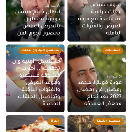
سوف يفيض ..
منذ عام
أحداث درامية
أبطال فيلم «سفن
متصاعدة مع موعد
دوجز» يحتفلون
العرض والقنوات
بالعرض الخاص
الناقلة
بحضور نجوم الفن
مسلسلات
مسلسل امنية وان تحققت
منذ عام
مسلسل “أمنية وإن
تحققت”.. أحداث
مشوقة مستمرة
منذ عام
عودة قوية لـ محمد
وموعد العرض
رمضان في رمضان
والقنوات الناقلة
2027 بعد نجاح
وتفاصيل الحلقات
«جعفر العمدة»
الجديدة
مسلسل الخليفة
المرأة