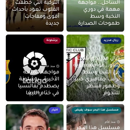
الساحل.. مواجهة
التركية التي خطفت
مهمة في دوري
القلوب تعود بأحداث
النخبة وسط
أقوى ومفاجآت
طموحات الصدارة
جديدة
ريال مدريد
برشلونة
منذ عام
ريال مدريد وأتلتيك
بلباو.. مواجهة قوية
منذ عام
في الليجا وسط
مواجهة المتعة
ترقب جماهيري كبير
الأخيرة.. برشلونة
وظهور منتظر
يصطدم بفالنسيا
للنجوم
في ختام الليغا
مسلسل هذا البحر سوف يفيض
اخبار
منذ عام
مسلسل هذا البحر