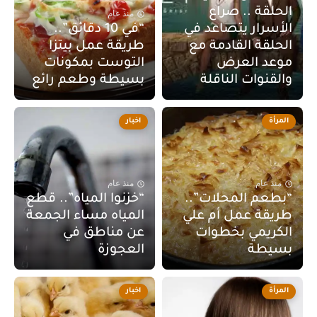
الحلقة .. صراع
منذ عام
الأسرار يتصاعد في
“في 10 دقائق”..
الحلقة القادمة مع
طريقة عمل بيتزا
موعد العرض
التوست بمكونات
والقنوات الناقلة
بسيطة وطعم رائع
المرأة
اخبار
منذ عام
منذ عام
“بطعم المحلات”..
“خزنوا المياه”.. قطع
طريقة عمل أم علي
المياه مساء الجمعة
الكريمي بخطوات
عن مناطق في
بسيطة
العجوزة
المرأة
اخبار