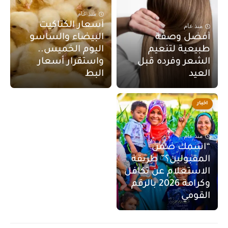
منذ عام
أسعار الكتاكيت
منذ عام
أفضل وصفة
البيضاء والساسو
طبيعية لتنعيم
اليوم الخميس..
الشعر وفرده قبل
واستقرار أسعار
العيد
البط
اخبار
منذ عام
“اسمك ضمن
المقبولين؟” طريقة
الاستعلام عن تكافل
وكرامة 2026 بالرقم
القومي