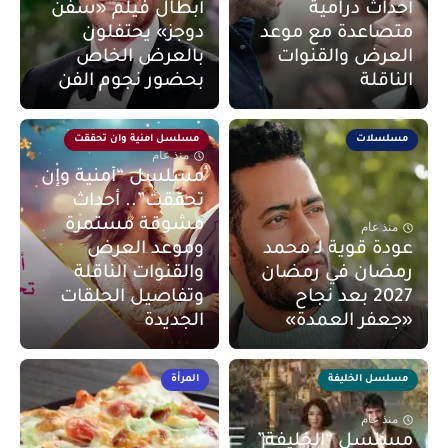
أحداث درامية
أبطال فيلم «سفن
متصاعدة مع موعد
دوجز» يحتفلون
العرض والقنوات
بالعرض الخاص
الناقلة
بحضور نجوم الفن
مسلسلات
مسلسل امنية وان تحققت
منذ عام
مسلسل “أمنية وإن
تحققت”.. أحداث
مشوقة مستمرة
منذ عام
عودة قوية لـ محمد
وموعد العرض
رمضان في رمضان
والقنوات الناقلة
2027 بعد نجاح
وتفاصيل الحلقات
«جعفر العمدة»
الجديدة
مسلسل الخليفة
المرأة
منذ عام
مسلسل “الخليفة”