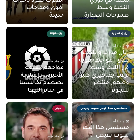
مهمة في دوري
القلوب تعود بأحداث
النخبة وسط
أقوى ومفاجآت
طموحات الصدارة
جديدة
ريال مدريد
برشلونة
منذ عام
ريال مدريد وأتلتيك
بلباو.. مواجهة قوية
منذ عام
في الليجا وسط
مواجهة المتعة
ترقب جماهيري كبير
الأخيرة.. برشلونة
وظهور منتظر
يصطدم بفالنسيا
للنجوم
في ختام الليغا
مسلسل هذا البحر سوف يفيض
اخبار
منذ عام
مسلسل هذا البحر
سوف يفيض ..
منذ عام