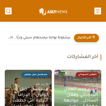
برشلونة يواجه برمنجهام سيتي وديًا.. اختبار جديد لهانز فليك قبل...
📁 آخر الأخبار
آخر المشاركات
الهلال السوداني
مسلسل جبل جونول
منذ عام
منذ عام
اختبار جديد الهلال
مسلسل “جبل
السوداني وهلال
جونول”.. الدراما
الساحل.. مواجهة
التركية التي خطفت